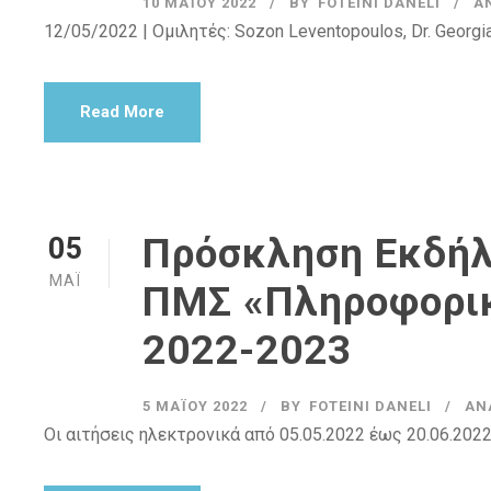
10 ΜΑΪ́ΟΥ 2022
BY
FOTEINI DANELI
Α
12/05/2022 | Ομιλητές: Sozon Leventopoulos, Dr. Georgia
Read More
Πρόσκληση Εκδήλ
05
ΜΆΙ
ΠΜΣ «Πληροφορικ
2022-2023
5 ΜΑΪ́ΟΥ 2022
BY
FOTEINI DANELI
ΑΝ
Οι αιτήσεις ηλεκτρονικά από 05.05.2022 έως 20.06.2022 σ