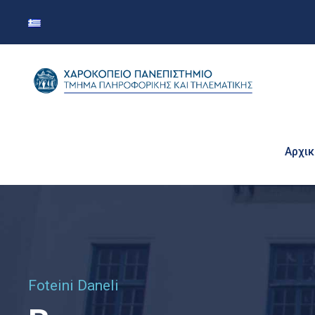
Αρχικ
Foteini Daneli