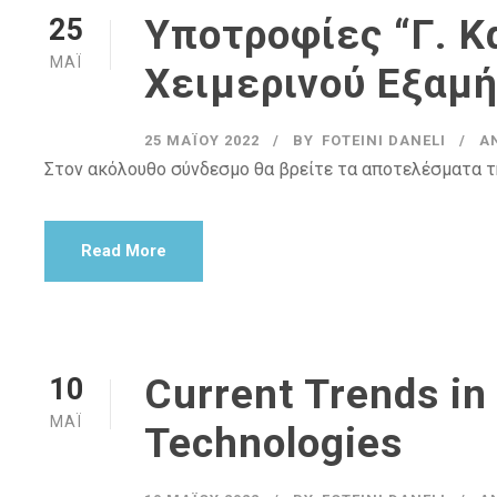
Υποτροφίες “Γ. 
25
ΜΆΙ
Χειμερινού Εξαμ
25 ΜΑΪ́ΟΥ 2022
BY
FOTEINI DANELI
Α
Στον ακόλουθο σύνδεσμο θα βρείτε τα αποτελέσματα τ
Read More
Current Trends in
10
ΜΆΙ
Technologies