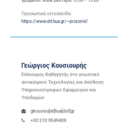
γραφείου: κάθε Δευτέρα 13:00 - 15:00
Προσωπική ιστοσελίδα:
https://www.dit.hua.gr/~prizomil/
Γεώργιος Κουσιουρής
Επίκουρος Καθηγητής στο γνωστικό
αντικείμενο Τεχνολογίες και Απόδοση
Υπηρεσιοστρεφών Εφαρμογών και
Υποδομών
gkousiou[at]hua[dot]gr
+30 210 9549409