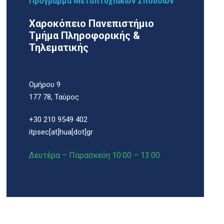
Πρόγραμμα Μεταπτυχιακών Σπουδών
Χαροκόπειο Πανεπιστήμιο
Τμήμα Πληροφορικής &
Τηλεματικής
Ομήρου 9
177 78, Ταύρος
+30 210 9549 402
itpsec[at]hua[dot]gr
Δευτέρα – Παρασκεύη 10:00 – 13:00