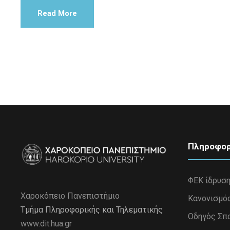
Read More
Πληροφορ
ΦΕΚ ίδρυσ
Χαροκόπειο Πανεπιστήμιο
Κανονισμό
Τμήμα Πληροφορικής και Τηλεματικής
Οδηγός Σπ
www.dit.hua.gr