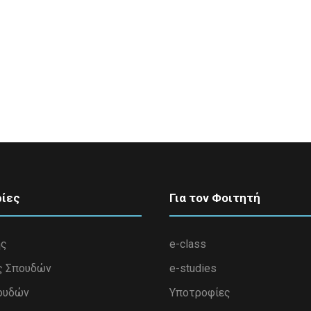
ίες
Για τον Φοιτητή
ης
e-class
ς Σπουδών
e-studies
ουδών
Υποτροφίες