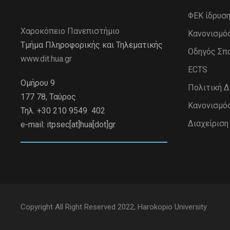
ΦΕΚ ίδρυσ
Χαροκόπειο Πανεπιστήμιο
Κανονισμό
Τμήμα Πληροφορικής και Τηλεματικής
Οδηγός Σπ
www.dit.hua.gr
ECTS
Ομήρου 9
Πολιτική 
177 78, Ταύρος
Κανονισμό
Τηλ. +30 210 9549 402
Διαχείρισ
e-mail:
itpsec[at]hua[dot]gr
Copyright All Right Reserved 2022, Harokopio University