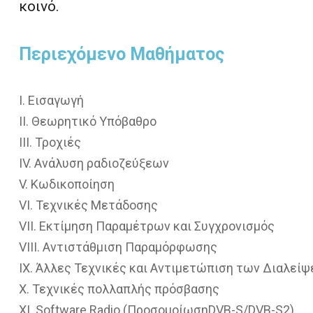
κοινό.
Περιεχόμενο Μαθήματος
I. Εισαγωγή
II. Θεωρητικό Υπόβαθρο
III. Τροχιές
IV. Ανάλυση ραδιοζεύξεων
V. Κωδικοποίηση
VI. Τεχνικές Μετάδοσης
VII. Εκτίμηση Παραμέτρων και Συγχρονισμός
VIII. Αντιστάθμιση Παραμόρφωσης
IX. Άλλες Τεχνικές και Αντιμετώπιση των Διαλεί
X. Τεχνικές πολλαπλής πρόσβασης
XI. Software Radio (ΠροσομοίωσηDVB-S/DVB-S2)