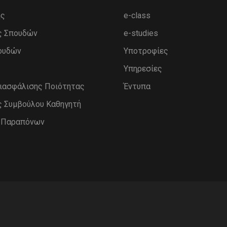
ης
e-class
ς Σπουδών
e-studies
ουδών
Υποτροφίες
Υπηρεσίες
Διασφάλισης Ποιότητας
Έντυπα
ς Συμβούλου Καθηγητή
η Παραπόνων