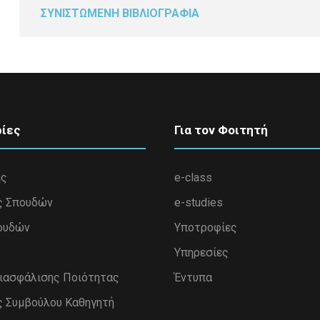
ΣΥΝΙΣΤΩΜΕΝΗ ΒΙΒΛΙΟΓΡΑΦΙΑ
ίες
Για τον Φοιτητή
ης
e-class
ς Σπουδών
e-studies
ουδών
Υποτροφίες
Υπηρεσίες
Διασφάλισης Ποιότητας
Έντυπα
ς Συμβούλου Καθηγητή