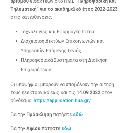
αριθμού
εισακτέων στο
ΠΜΣ “Πληροφορική και
Τηλεματική”
για το ακαδημαϊκό έτος 2022-2023
στις κατευθύνσεις:
Τεχνολογίες και Εφαρμογές Ιστού
Διαχείριση Δικτύων Επικοινωνιών και
Υπηρεσιών Επόμενης Γενιάς
Πληροφοριακά Συστήματα στη Διοίκηση
Επιχειρήσεων
Οι υποψήφιοι μπορούν να υποβάλουν την αίτηση
τους ηλεκτρονικά έως και τις
14.09.2022
στον
σύνδεσμο:
https://application.hua.gr/
Για την
Πρόσκληση
πατήστε
ε
δ
ώ
.
Για την
Αφίσα
πατήστε
εδώ
.