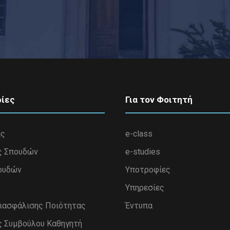
ίες
Για τον Φοιτητή
ης
e-class
ς Σπουδών
e-studies
ουδών
Υποτροφίες
Υπηρεσίες
Διασφάλισης Ποιότητας
Έντυπα
ς Συμβούλου Καθηγητή