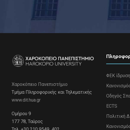
Πληροφορ
ΦΕΚ ίδρυσ
Χαροκόπειο Πανεπιστήμιο
Κανονισμό
Τμήμα Πληροφορικής και Τηλεματικής
Οδηγός Σπ
www.dit.hua.gr
ECTS
Ομήρου 9
Πολιτική 
177 78, Ταύρος
Κανονισμό
Τηλ. +30 210 9549 402